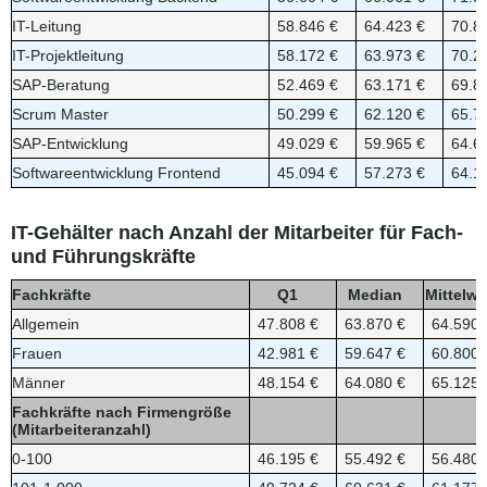
IT-Leitung
58.846 €
64.423 €
70.8
IT-Projektleitung
58.172 €
63.973 €
70.2
SAP-Beratung
52.469 €
63.171 €
69.8
Scrum Master
50.299 €
62.120 €
65.7
SAP-Entwicklung
49.029 €
59.965 €
64.6
Softwareentwicklung Frontend
45.094 €
57.273 €
64.1
IT-Gehälter nach Anzahl der Mitarbeiter für Fach-
und Führungskräfte
Fachkräfte
Q1
Median
Mittelwe
Allgemein
47.808 €
63.870 €
64.590 
Frauen
42.981 €
59.647 €
60.800 
Männer
48.154 €
64.080 €
65.125 
Fachkräfte nach Firmengröße
(Mitarbeiteranzahl)
0-100
46.195 €
55.492 €
56.480 