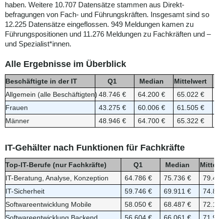
haben. Weitere 10.707 Datensätze stammen aus Direkt­
befragungen von Fach- und Führungskräften. Insgesamt sind so
12.225 Datensätze eingeflossen. 949 Meldungen kamen zu
Führungspositionen und 11.276 Meldungen zu Fachkräften und –
und Spezialist*innen.
Alle Ergebnisse im Überblick
Beschäftigte in der IT
Q1
Median
Mittelwert
Allgemein (alle Beschäftigten)
48.746 €
64.200 €
65.022 €
Frauen
43.275 €
60.006 €
61.505 €
Männer
48.946 €
64.700 €
65.322 €
IT-Gehälter nach Funktionen für Fachkräfte
Top-IT-Berufe (nur Fachkräfte)
Q1
Median
Mitte
IT-Beratung, Analyse, Konzeption
64.786 €
75.736 €
79.4
IT-Sicherheit
59.746 €
69.911 €
74.8
Softwareentwicklung Mobile
58.050 €
68.487 €
72.1
Softwareentwicklung Backend
56.604 €
66.061 €
71.9