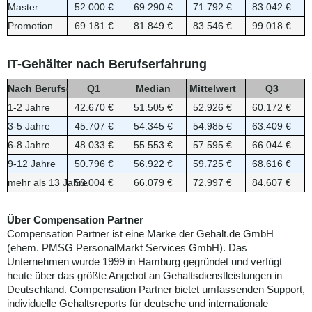
Master
52.000 €
69.290 €
71.792 €
83.042 €
Promotion
69.181 €
81.849 €
83.546 €
99.018 €
IT-Gehälter nach Berufserfahrung
Nach Berufserfahrung
Q1
Median
Mittelwert
Q3
1-2 Jahre
42.670 €
51.505 €
52.926 €
60.172 €
3-5 Jahre
45.707 €
54.345 €
54.985 €
63.409 €
6-8 Jahre
48.033 €
55.553 €
57.595 €
66.044 €
9-12 Jahre
50.796 €
56.922 €
59.725 €
68.616 €
mehr als 13 Jahre
58.004 €
66.079 €
72.997 €
84.607 €
Über Compensation Partner
Compensation Partner ist eine Marke der Gehalt.de GmbH
(ehem. PMSG PersonalMarkt Services GmbH). Das
Unternehmen wurde 1999 in Hamburg gegründet und verfügt
heute über das größte Angebot an Gehaltsdienstleistungen in
Deutschland. Compensation Partner bietet umfassenden Support,
individuelle Gehaltsreports für deutsche und internationale