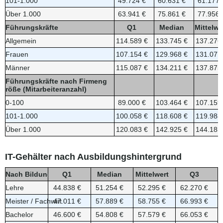
101-1.000
49.724 €
60.631 €
61.177 
Über 1.000
63.941 €
75.861 €
77.956 
Führungskräfte
Q1
Median
Mittelwe
Allgemein
114.589 €
133.745 €
137.276
Frauen
107.154 €
129.968 €
131.077
Männer
115.087 €
134.211 €
137.875
Führungskräfte nach Firmeng
röße (Mitarbeiteranzahl)
0-100
89.000 €
103.464 €
107.159
101-1.000
100.058 €
118.608 €
119.988
Über 1.000
120.083 €
142.925 €
144.183
IT-Gehälter nach Ausbildungshintergrund
Nach Bildungsgrad
Q1
Median
Mittelwert
Q3
Lehre
44.838 €
51.254 €
52.295 €
62.270 €
Meister / Fachwirt
47.011 €
57.889 €
58.755 €
66.993 €
Bachelor
46.600 €
54.808 €
57.579 €
66.053 €