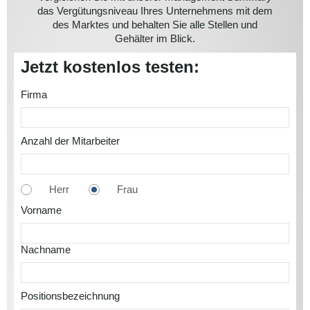
das Vergütungsniveau Ihres Unternehmens mit dem
Be
aben,
oder
des Marktes und behalten Sie alle Stellen und
Gehal
bis zur
ten Sie
Gehälter im Blick.
hlag.
Jetzt kostenlos testen:
Firma
Anzahl der Mitarbeiter
Herr
Frau
Vorname
Nachname
Positionsbezeichnung