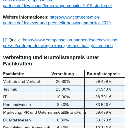
partner.de/downloads/firmenwagenmonitor-2019-studie.pdf
Weitere Informationen:
https://www.compensation-
partner.de/de/news-und-presse/firmenwagenmonitor-2019
[1]
Quelle:
https://www.compensation-partner.de/de/news-und-
presse/umfrage-deswegen-kundigen-beschaftigte-ihren-job
Verbreitung und Bruttolistenpreis unter
Fachkräften
Fachkräfte
Verbreitung
Bruttolistenpreis
Vertrieb und Verkauf
20,80%
39.459 €
Technik
13,00%
34.940 €
IT
10,00%
38.791 €
Personalwesen
8,40%
33.546 €
Marketing, PR und Unternehmensentwicklung
7,60%
39.479 €
Qualitätswesen
6,80%
33.379 €
Produktion und Handwerk
6,40%
30.343 €