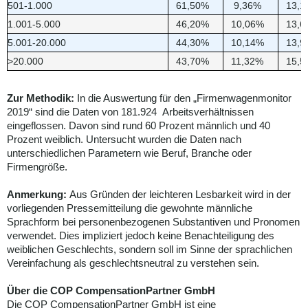
501-1.000
61,50%
9,36%
13,1
1.001-5.000
46,20%
10,06%
13,6
5.001-20.000
44,30%
10,14%
13,9
>20.000
43,70%
11,32%
15,5
Zur Methodik:
In die Auswertung für den „Firmenwagenmonitor
2019“ sind die Daten von 181.924 Arbeitsverhältnissen
eingeflossen. Davon sind rund 60 Prozent männlich und 40
Prozent weiblich. Untersucht wurden die Daten nach
unterschiedlichen Parametern wie Beruf, Branche oder
Firmengröße.
Anmerkung:
Aus Gründen der leichteren Lesbarkeit wird in der
vorliegenden Pressemitteilung die gewohnte männliche
Sprachform bei personenbezogenen Substantiven und Pronomen
verwendet. Dies impliziert jedoch keine Benachteiligung des
weiblichen Geschlechts, sondern soll im Sinne der sprachlichen
Vereinfachung als geschlechtsneutral zu verstehen sein.
Über die COP CompensationPartner GmbH
Die COP CompensationPartner GmbH ist eine