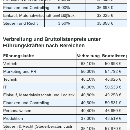
Finanzen und Controlling
6,00%
36.693 €
Einkauf, Materialwirtschaft und Logistik
4,80%
32.025 €
Steuern und Recht
3,60%
35.858 €
Verbreitung und Bruttolistenpreis unter
Führungskräften nach Bereichen
Führungskräfte
Verbreitung
Bruttolistenpr
Vertrieb
63,10%
50.998 €
Marketing und PR
50,30%
54.792 €
Technik
46,10%
46.926 €
IT
46,00%
50.533 €
Einkauf, Materialwirtschaft und Logistik
40,80%
49.258 €
Finanzen und Controlling
40,50%
50.531 €
Personalwesen
40,40%
46.650 €
Produktion
37,30%
48.519 €
Steuern & Recht (Steuerberater, Justi
35,10%
57.870 €