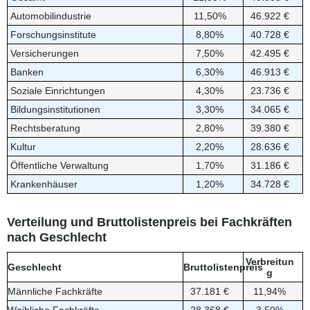
Automobilindustrie
11,50%
46.922 €
Forschungsinstitute
8,80%
40.728 €
Versicherungen
7,50%
42.495 €
Banken
6,30%
46.913 €
Soziale Einrichtungen
4,30%
23.736 €
Bildungsinstitutionen
3,30%
34.065 €
Rechtsberatung
2,80%
39.380 €
Kultur
2,20%
28.636 €
Öffentliche Verwaltung
1,70%
31.186 €
Krankenhäuser
1,20%
34.728 €
Verteilung und Bruttolistenpreis bei Fachkräften
nach Geschlecht
Verbreitun
Geschlecht
Bruttolistenpreis
g
Männliche Fachkräfte
37.181 €
11,94%