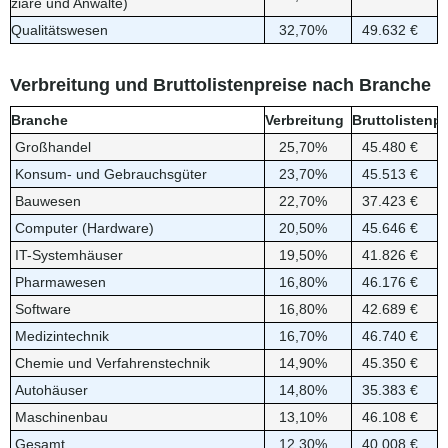
ziare und Anwälte)
Qualitätswesen
32,70%
49.632 €
Verbreitung und Bruttolistenpreise nach Branche
Branche
Verbreitung
Bruttolistenpr
Großhandel
25,70%
45.480 €
Konsum- und Gebrauchsgüter
23,70%
45.513 €
Bauwesen
22,70%
37.423 €
Computer (Hardware)
20,50%
45.646 €
IT-Systemhäuser
19,50%
41.826 €
Pharmawesen
16,80%
46.176 €
Software
16,80%
42.689 €
Medizintechnik
16,70%
46.740 €
Chemie und Verfahrenstechnik
14,90%
45.350 €
Autohäuser
14,80%
35.383 €
Maschinenbau
13,10%
46.108 €
Gesamt
12,30%
40.008 €