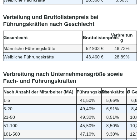
Weibliche Fachkräfte
28.368 €
3,50%
Verteilung und Bruttolistenpreis bei
Führungskräften nach Geschlecht
Verbreitun
Geschlecht
Bruttolistenpreis
g
Männliche Führungskräfte
52.933 €
48,73%
Weibliche Führungskräfte
43.460 €
28,89%
Verbreitung nach Unternehmensgröße sowie
Fach- und Führungskräften
Nach Anzahl der Mitarbeiter (MA)
Führungskräfte
Fachkräfte
Ø Ges
1-5
41,50%
5,66%
6,8
6-20
49,40%
6,91%
8,4
21-50
49,30%
8,51%
10,8
51-100
45,50%
8,50%
10,8
101-500
47,10%
9,30%
12,7